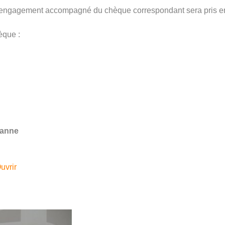
n d'engagement accompagné du chèque correspondant sera pris e
èque :
ranne
uvrir