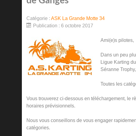
de Ganges
Catégorie :
ASK La Grande Motte 34
Publication : 6 octobre 2017
Ami(e)s pilotes,
Dans un peu plu
Ligue Karting d
Séranne Trophy,
Toutes les catég
Vous trouverez ci-dessous en téléchargement, le règ
horaires prévisionnels.
Nous vous conseillons de vous engager rapidement 
catégories.