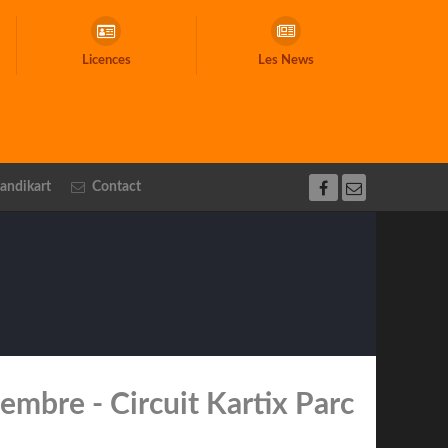
Licences
Les News
andikart
Contact
mbre - Circuit Kartix Parc