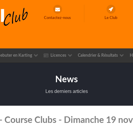
Contactez-nous
Le Club
ebuter en Karting
Licences
Calendrier & Résultats
H
News
Les derniers articles
 Course Clubs - Dimanche 19 nove