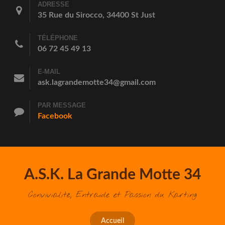
ADRESSE
35 Rue du Sirocco, 34400 St Just
TÉLÉPHONE
06 72 45 49 13
E-MAIL
ask.lagrandemotte34@gmail.com
PAR MESSAGE
Facebook
A.S.K. La Grande Motte 34
Convivialité, Entraide et Passion du Karting
Accueil