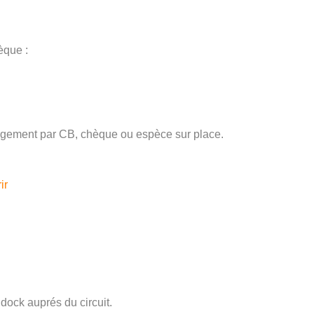
èque :
ngagement par CB, chèque ou espèce sur place.
ir
ock auprés du circuit.