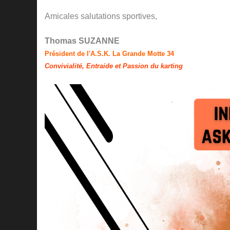
Amicales salutations sportives,
Thomas SUZANNE
Président de l'A.S.K. La Grande Motte 34
Convivialité, Entraide et Passion du karting