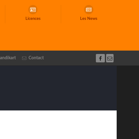
Licences
Les News
andikart
Contact