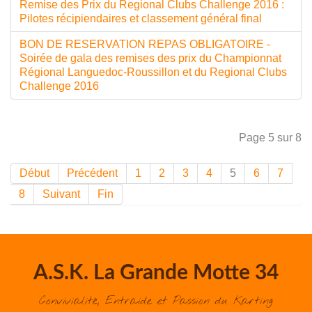
Remise des Prix du Regional Clubs Challenge 2016 :
Pilotes récipiendaires et classement général final
BON DE RESERVATION REPAS OBLIGATOIRE -
Soirée de gala des remises des prix du Championnat
Régional Languedoc-Roussillon et du Regional Clubs
Challenge 2016
Page 5 sur 8
Début
Précédent
1
2
3
4
5
6
7
8
Suivant
Fin
A.S.K. La Grande Motte 34
Convivialité, Entraide et Passion du Karting