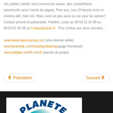
nos pilotes handis sont comme les autres, des compétiteurs
passionnés avec l’envie de gagner. Pour eux, ces 24 heures sont un
énorme défi, bien sûr. Mais n’est-ce pas aussi le cas pour les autres?
Contact presse et partenariat: Frédéric Lorey au 09.53.21.31.85 ou
06.03.67.45.28 ou
f.lorey@yahoo.fr
Plus d’infos aux liens suivants…
www.handi-sport-racing.com
(site internet dédié)
www.facebook.com/handisportracing
(page Facebook)
www.philippe.streiff.com/fr
(parrain du projet)
Précédent
Suivant