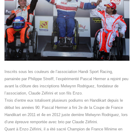
Inscrits sous les couleurs de l’association Handi Sport Racing,
parrainée par Philippe Streiff, l’expérimenté Pascal Hermer a rejoint peu
avant la clôture des inscriptions Melwynn Rodriguez, fondateur de
l’association, Claude Zéfirini et son fils Enzo.
Trois d’entre eux totalisent plusieurs podiums en Handikart depuis le
début les années 90. Pascal Hermer a fini 2e de la Coupe de France
Handikart en 2011 et 4e en 2012 juste derrière Melwynn Rodriguez, lors
d’une épreuve remportée avec brio par Claude Zéfirini.
Quant à Enzo Zéfirini, il a été sacré Champion de France Minime en