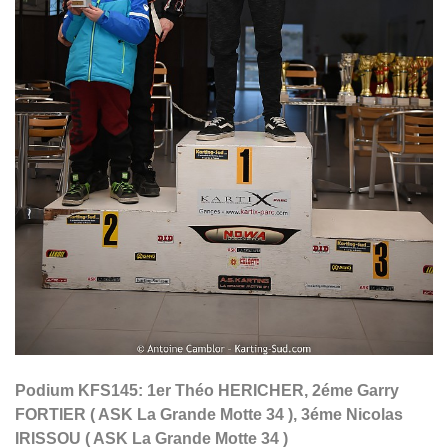
Podium KFS145: 1er Théo HERICHER, 2éme Garry
FORTIER ( ASK La Grande Motte 34 ), 3éme Nicolas
IRISSOU ( ASK La Grande Motte 34 )