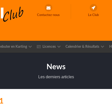
Contactez-nous
Le Club
ebuter en Karting
Licences
Calendrier & Résultats
H
News
Les derniers articles
1