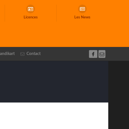
Licences
Les News
andikart
Contact