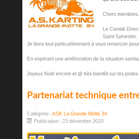
Chers membres, 
Le Comité Direct
Saint Sylvestre.
Je tiens tout particulièrement à vous remercier pour 
En espérant une amélioration de la situation sanita
Joyeux Noël encore et @ très bientôt sur les pistes
Partenariat technique entr
Catégorie :
ASK La Grande Motte 34
Publication : 23 décembre 2020