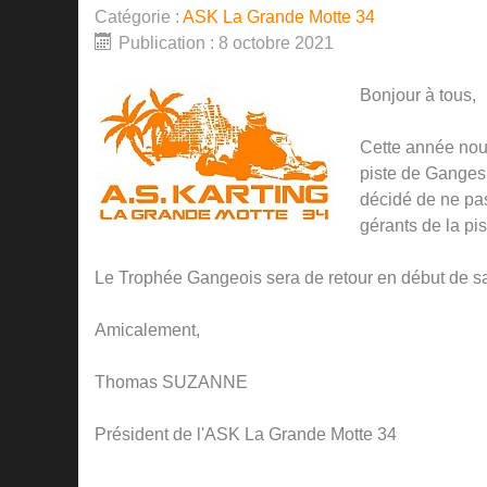
Catégorie :
ASK La Grande Motte 34
Publication : 8 octobre 2021
Bonjour à tous,
Cette année nou
piste de Ganges
décidé de ne pas
gérants de la pi
Le Trophée Gangeois sera de retour en début de sa
Amicalement,
Thomas SUZANNE
Président de l'ASK La Grande Motte 34