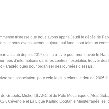
immense tristesse que nous avons appris Jeudi le décès de Fab
amille nous avons attendu aujourd’hui lundi pour faire un com
encié au club depuis 2017 où il a œuvré pour promouvoir le Han
ournées d’informations dans les centres hospitalier, trouver des 
t Paraplégiques pour organiser des journées d’essais.
 vivre son association, pour cela le club réitère le don de 200€ f
, de Grabels, Michel BLANC et du Pôle Mécanique d’Alès, Séb
l’ASK Cévenole et La Ligue Karting Occitanie Méditerranée, se j