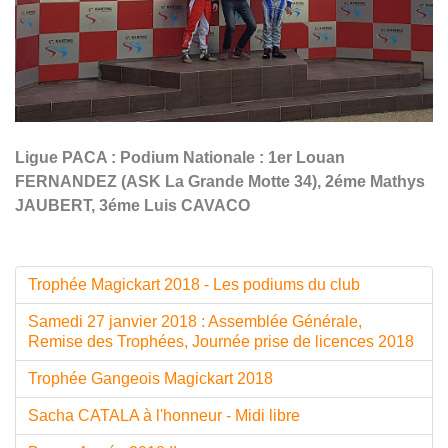
Ligue PACA : Podium Nationale : 1er Louan
FERNANDEZ (ASK La Grande Motte 34), 2éme Mathys
JAUBERT, 3éme Luis CAVACO
Trophée Magickart 2018 - Les podiums du club
Samedi 27 janvier 2018 : Assemblée Générale,
Remise des Trophées, Journée prise de licences 2018
Trophée Gangeois Magickart 2018
Sacha CATALA à l'honneur - Midi libre