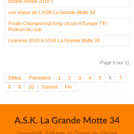
Bonne Année 2018 !!
Les Voeux de L'ASK La Grande Motte 34
Finale Championnat long circuit et Europe TTI -
Podium du club
Licences 2018 à l'ASK La Grande Motte 34
Page 6 sur 11
Début
Précédent
1
2
3
4
5
6
7
8
9
10
Suivant
Fin
A.S.K. La Grande Motte 34
Convivialité, Entraide et Passion du Karting